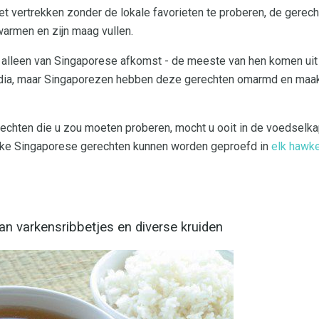
iet vertrekken zonder de lokale favorieten te proberen, de gerec
armen en zijn maag vullen.
t alleen van Singaporese afkomst - de meeste van hen komen uit
India, maar Singaporezen hebben deze gerechten omarmd en maakt
erechten die u zou moeten proberen, mocht u ooit in de voedselk
ijke Singaporese gerechten kunnen worden geproefd in
elk hawk
an varkensribbetjes en diverse kruiden