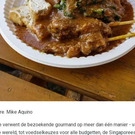
ore. Mike Aquino
e verwent de bezoekende gourmand op meer dan één manier - v
e wereld, tot voedselkeuzes voor alle budgetten, de Singaporees