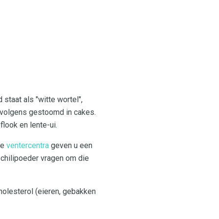
staat als "witte wortel",
rvolgens gestoomd in cakes.
look en lente-ui.
le
ventercentra
geven u een
e chilipoeder vragen om die
holesterol (eieren, gebakken