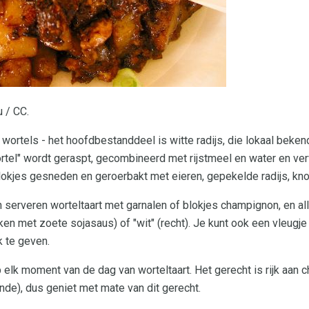
 / CC.
wortels - het hoofdbestanddeel is witte radijs, die lokaal bekend 
rtel" wordt geraspt, gecombineerd met rijstmeel en water en ve
kjes gesneden en geroerbakt met eieren, gepekelde radijs, knof
erveren worteltaart met garnalen of blokjes champignon, en al
ken met zoete sojasaus) of "wit" (recht). Je kunt ook een vleugj
k te geven.
lk moment van de dag van worteltaart. Het gerecht is rijk aan c
unde), dus geniet met mate van dit gerecht.