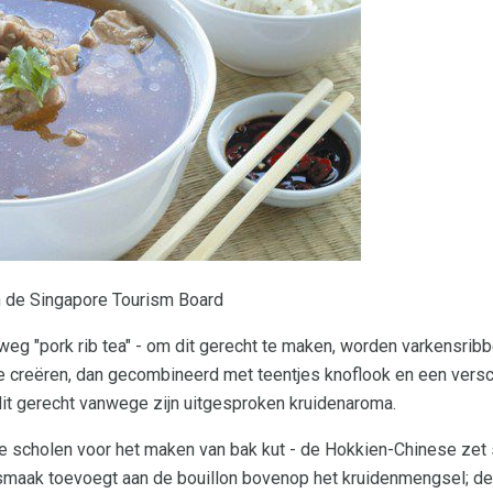
n de Singapore Tourism Board
eg "pork rib tea" - om dit gerecht te maken, worden varkensribb
 creëren, dan gecombineerd met teentjes knoflook en een versc
dit gerecht vanwege zijn uitgesproken kruidenaroma.
de scholen voor het maken van bak kut - de Hokkien-Chinese zet
 smaak toevoegt aan de bouillon bovenop het kruidenmengsel; de