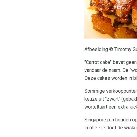
Afbeelding © Timothy Su
"Carrot cake" bevat geen 
vandaar de naam. De "wo
Deze cakes worden in blo
Sommige verkooppunten s
keuze uit "zwart" (gebak
worteltaart een extra kic
Singaporezen houden op e
in olie - je doet de wisk