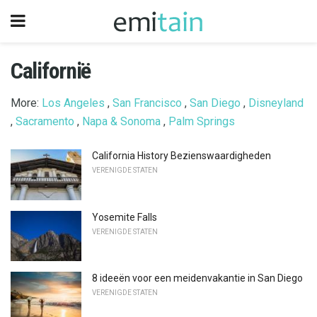
Californië
More:
Los Angeles
,
San Francisco
,
San Diego
,
Disneyland
,
Sacramento
,
Napa & Sonoma
,
Palm Springs
California History Bezienswaardigheden
VERENIGDE STATEN
Yosemite Falls
VERENIGDE STATEN
8 ideeën voor een meidenvakantie in San Diego
VERENIGDE STATEN