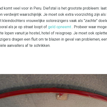
 komt veel voor in Peru. Diefstal is het grootste probleem: laat
 verdwijnt waarschijnlijk. Je moet ook extra voorzichtig zijn als
t kleindochters vrouwelijke soloreizigers vaak als "zachte" doel
ooral als je op straat loopt of
geld opneemt
. Probeer waar mogeli
e lopen vanuit je hostel, hotel of reisgroep. Je moet ook oplett
igers dragen een fluit om te blazen in geval van problemen; een p
le aanvallers af te schrikken.