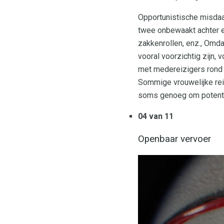
Opportunistische misdaad
twee onbewaakt achter en
zakkenrollen, enz., Omda
vooral voorzichtig zijn, v
met medereizigers rond t
Sommige vrouwelijke reiz
soms genoeg om potentië
04 van 11
Openbaar vervoer