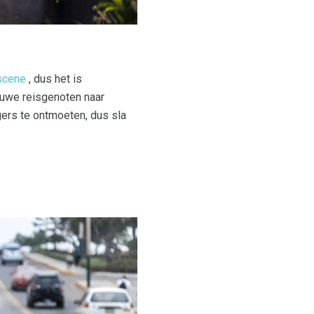
scene
, dus het is
euwe reisgenoten naar
gers te ontmoeten, dus sla