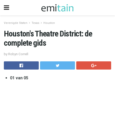
Verenigde Staten
Texas
Houston
Houston's Theatre District: de
complete gids
by Robyn Correll
01 van 05