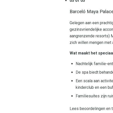
05 of 05
Barceló Maya Palac
Gelegen aan een prachti
gezinsvriendelijke acco
aangrenzende resorts) Me
zich willen mengen met 
Wat maakt het speciaa
Nachtelijk familie-en
De spa biedt behand
Een scala aan activit
kinderclub en een bu
Familiesuites zijn r
Lees beoordelingen en t