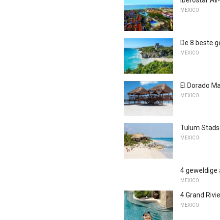
Iberostar All
MEXICO
De 8 beste g
MEXICO
El Dorado M
MEXICO
Tulum Stads
MEXICO
4 geweldige 
MEXICO
4 Grand Rivi
MEXICO