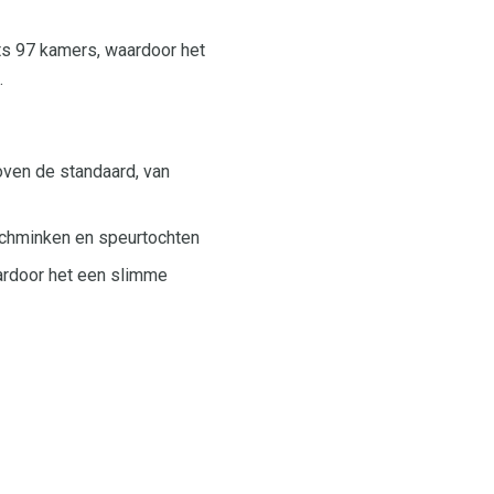
hts 97 kamers, waardoor het
.
oven de standaard, van
schminken en speurtochten
aardoor het een slimme