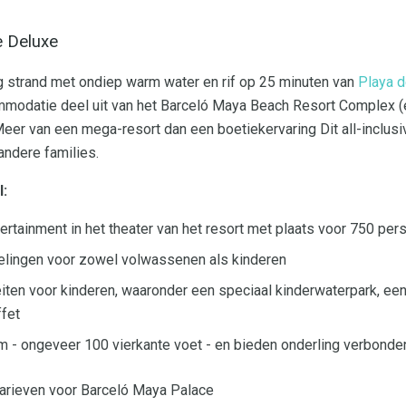
e Deluxe
g strand met ondiep warm water en rif op 25 minuten van
Playa 
mmodatie deel uit van het Barceló Maya Beach Resort Complex (er
er van een mega-resort dan een boetiekervaring Dit all-inclusiv
andere families.
l:
tertainment in het theater van het resort met plaats voor 750 pe
elingen voor zowel volwassenen als kinderen
eiten voor kinderen, waaronder een speciaal kinderwaterpark, ee
ffet
uim - ongeveer 100 vierkante voet - en bieden onderling verbonde
arieven voor Barceló Maya Palace