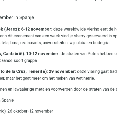
vember in Spanje
ek (Jerez): 6-12 november:
deze wereldwijde viering eert de he
jdens dit evenement van een week vind je sherry geserveerd in o
els, bars, restaurants, universiteiten, wijnclubs en bodega's.
s, Cantabrië): 10-12 november:
de straten van Potes hebben op
Spaanse soort grappa.
to de la Cruz, Tenerife): 29 november:
deze viering gaat trad
aar, maar het gaat meer om het maken van wat herrie.
annen en lawaaierige metalen voorwerpen door de straten van de
n Spanje
rid): 26 oktober-12 november