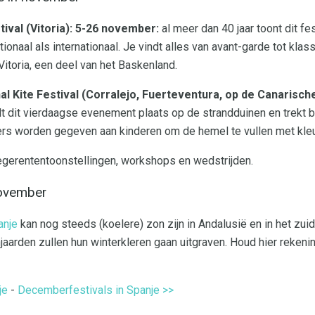
ival (Vitoria): 5-26 november:
al meer dan 40 jaar toont dit f
onaal als internationaal. Je vindt alles van avant-garde tot klassi
 Vitoria, een deel van het Baskenland.
l Kite Festival (Corralejo, Fuerteventura, op de Canarische 
t dit vierdaagse evenement plaats op de strandduinen en trekt 
rs worden gegeven aan kinderen om de hemel te vullen met kleur
iegerententoonstellingen, workshops en wedstrijden.
november
anje
kan nog steeds (koelere) zon zijn in Andalusië en in het zu
jaarden zullen hun winterkleren gaan uitgraven. Houd hier rekeni
je
-
Decemberfestivals in Spanje >>