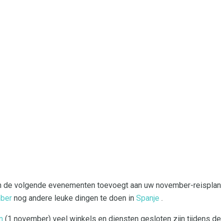
an de volgende evenementen toevoegt aan uw november-reisplan. 
mber
nog andere leuke dingen te doen in
Spanje
.
n
(1 november) veel winkels en diensten gesloten zijn tijdens 