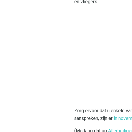
en vliegers.
Zorg ervoor dat u enkele v
aanspreken, zijn er
in nove
(Merk op dat op
Allerheilige