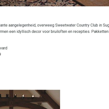
gante aangelegenheid, overweeg Sweetwater Country Club in S
rmen een idyllisch decor voor bruiloften en recepties. Pakkette
vard
9