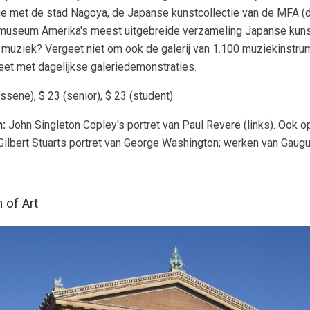
ge met de stad Nagoya, de Japanse kunstcollectie van de MFA 
it museum Amerika's meest uitgebreide verzameling Japanse kuns
n muziek? Vergeet niet om ook de galerij van 1.100 muziekinstr
leet met dagelijkse galeriedemonstraties.
ssene), $ 23 (senior), $ 23 (student)
:
John Singleton Copley's portret van Paul Revere (links). Ook op
Gilbert Stuarts portret van George Washington; werken van Gaug
 of Art