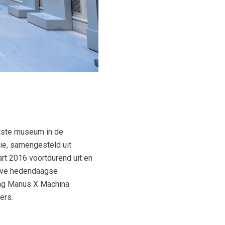
tste museum in de
ie, samengesteld uit
rt 2016 voortdurend uit en
ieve hedendaagse
ing Manus X Machina
ers.