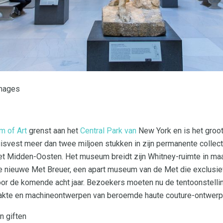
Images
m of Art
grenst aan het
Central Park van
New York en is het groo
isvest meer dan twee miljoen stukken in zijn permanente collect
het Midden-Oosten. Het museum breidt zijn Whitney-ruimte in maa
de nieuwe Met Breuer, een apart museum van de Met die exclus
or de komende acht jaar. Bezoekers moeten nu de tentoonstell
akte en machineontwerpen van beroemde haute couture-ontwerp
n giften