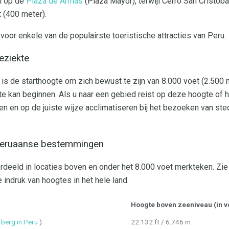
l op de
Plaza de Armas
(Plaza Mayor), terwijl Cerro San Cristóba
 (400 meter).
voor enkele van de populairste toeristische attracties van Peru.
eziekte
 is de starthoogte om zich bewust te zijn van 8.000 voet (2.50
 kan beginnen. Als u naar een gebied reist op deze hoogte of 
n en op de juiste wijze acclimatiseren bij het bezoeken van sted
Peruaanse bestemmingen
rdeeld in locaties boven en onder het 8.000 voet merkteken. Zi
 indruk van hoogtes in het hele land.
Hoogte boven zeeniveau (in vo
berg in Peru
)
22.132 ft / 6.746 m