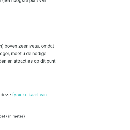
l (het hoogste punt van
0 m) boven zeeniveau, omdat
hoger, moet u de nodige
en en attracties op dit punt
e deze
fysieke kaart van
et / in meter)