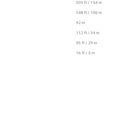
505 ft / 154 m
348 ft / 106 m
92 m
112 ft / 34 m
95 ft / 29 m
16 ft / 5 m