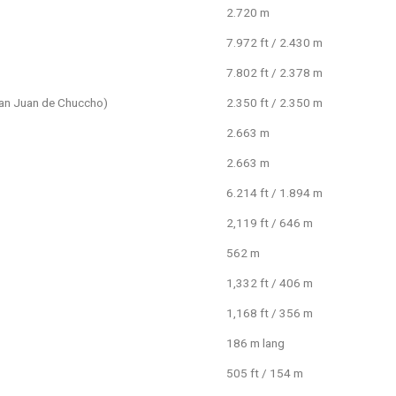
2.720 m
7.972 ft / 2.430 m
7.802 ft / 2.378 m
San Juan de Chuccho)
2.350 ft / 2.350 m
2.663 m
2.663 m
6.214 ft / 1.894 m
2,119 ft / 646 m
562 m
1,332 ft / 406 m
1,168 ft / 356 m
186 m lang
505 ft / 154 m