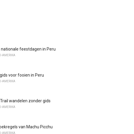
e nationale feestdagen in Peru
D-AMERIKA
gids voor fooien in Peru
D-AMERIKA
 Trail wandelen zonder gids
D-AMERIKA
zoekregels van Machu Picchu
D-AMERIKA