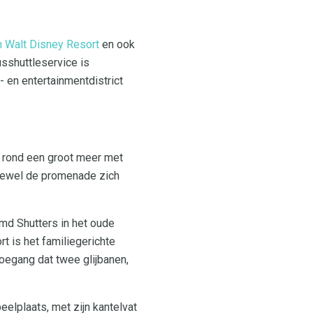
 Walt Disney Resort
en ook
usshuttleservice is
- en entertainmentdistrict
n rond een groot meer met
oewel de promenade zich
amd Shutters in het oude
t is het familiegerichte
egang dat twee glijbanen,
elplaats, met zijn kantelvat