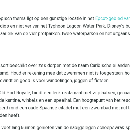
isch thema ligt op een gunstige locatie in het
Epcot-gebied van
udios en niet ver van het Typhoon Lagoon Water Park. Disney's b
aar elk van de vier pretparken, twee waterparken en het uitgaans
e resort beschikt over zes dorpen met de naam Caribische eilande
aamd. Houd er rekening mee dat zwemmen niet is toegestaan, h
evindt en goed is voor wandelingen, joggen of fietsen.
ld Port Royale, biedt een leuk restaurant met zitplaatsen, gena
de kantine, winkels en een speelhal. Een hoogtepunt van het resor
rd rond een oude Spaanse citadel met een zwembad met nul to
den heeft.
4 voet lang kunnen genieten van de nabijgelegen scheepswrak spe