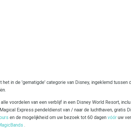
tst het in de 'gematigde' categorie van Disney, ingeklemd tussen 
ën.
lle voordelen van een verblijf in een Disney World Resort, inclus
s Magical Express pendeldienst van / naar de luchthaven, gratis 
ours
en de mogelijkheid om uw bezoek tot 60 dagen
vóór
uw ver
 MagicBands
.