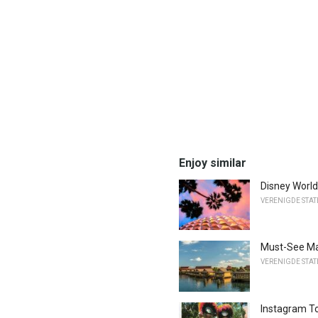
Enjoy similar
Disney Worl
VERENIGDE STA
Must-See Mak
VERENIGDE STA
Instagram To