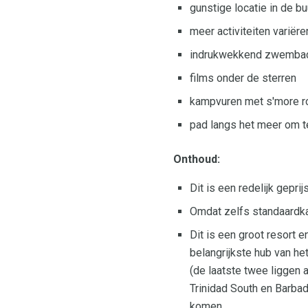
gunstige locatie in de 
meer activiteiten variër
indrukwekkend zwembad 
films onder de sterren
kampvuren met s'more r
pad langs het meer om t
Onthoud:
Dit is een redelijk gepr
Omdat zelfs standaardka
Dit is een groot resort 
belangrijkste hub van het
(de laatste twee liggen 
Trinidad South en Barba
komen.