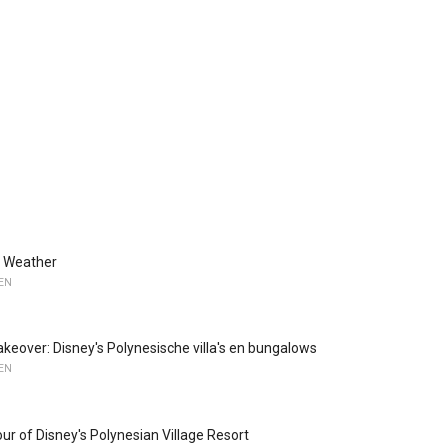
d Weather
TEN
eover: Disney's Polynesische villa's en bungalows
TEN
ur of Disney's Polynesian Village Resort