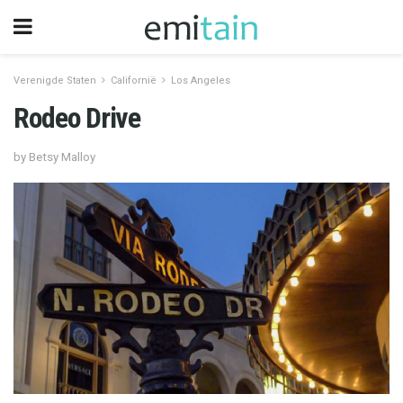
Verenigde Staten
Californië
Los Angeles
Rodeo Drive
by Betsy Malloy