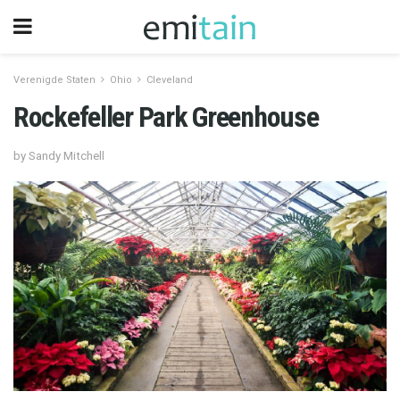
Verenigde Staten
Ohio
Cleveland
Rockefeller Park Greenhouse
by Sandy Mitchell