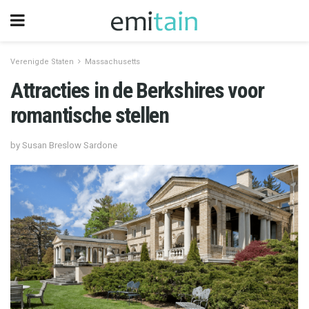
Verenigde Staten
Massachusetts
Attracties in de Berkshires voor
romantische stellen
by Susan Breslow Sardone