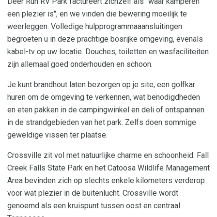
Deer Run RV Park factureert zichzelf als "waar kamperen
een plezier is", en we vinden die bewering moeilijk te
weerleggen. Volledige hulpprogrammaaansluitingen
begroeten u in deze prachtige bosrijke omgeving, evenals
kabel-tv op uw locatie. Douches, toiletten en wasfaciliteiten
zijn allemaal goed onderhouden en schoon.
Je kunt brandhout laten bezorgen op je site, een golfkar
huren om de omgeving te verkennen, wat benodigdheden
en eten pakken in de campingwinkel en deli of ontspannen
in de strandgebieden van het park. Zelfs doen sommige
geweldige vissen ter plaatse.
Crossville zit vol met natuurlijke charme en schoonheid. Fall
Creek Falls State Park en het Catoosa Wildlife Management
Area bevinden zich op slechts enkele kilometers verderop
voor wat plezier in de buitenlucht. Crossville wordt
genoemd als een kruispunt tussen oost en centraal